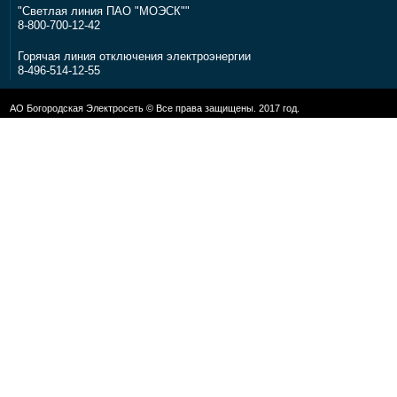
"Светлая линия ПАО "МОЭСК""
8-800-700-12-42
Горячая линия отключения электроэнергии
8-496-514-12-55
АО Богородская Электросеть © Все права защищены. 2017 год.